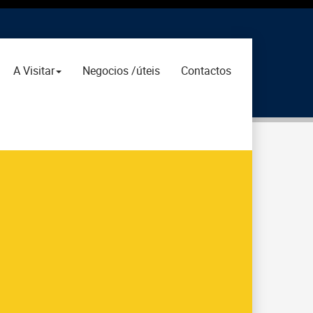
A Visitar
Negocios /úteis
Contactos