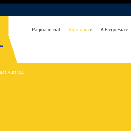
Pagina inicial
Autarquia
A Freguesia
gãos Autárqu
: