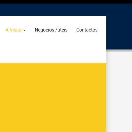
A Visitar
Negocios /úteis
Contactos