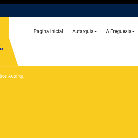
Pagina inicial
Autarquia
A Freguesia
gãos Autárqu
: